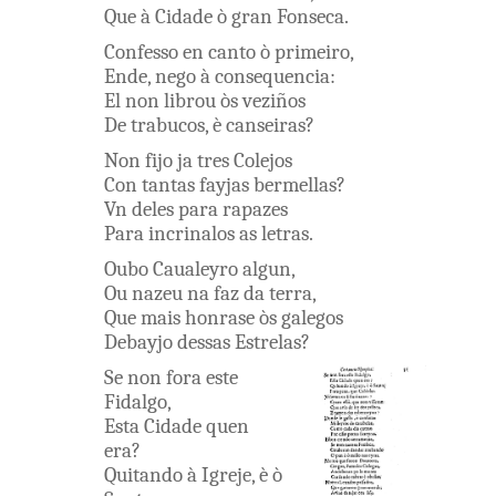
Que
à
Cidade
ò
gran
Fonseca
.
Confesso
en
canto
ò
primeiro
,
Ende
,
nego
à
consequencia
:
El
non
librou
òs
veziños
De
trabucos
,
è
canseiras
?
Non
fijo
ja
tres
Colejos
Con
tantas
fayjas
bermellas
?
Vn
deles
para
rapazes
Para
incrinalos
as
letras
.
Oubo
Caualeyro
algun
,
Ou
nazeu
na
faz
da
terra
,
Que
mais
honrase
òs
galegos
Debayjo
dessas
Estrelas
?
Se
non
fora
este
Fidalgo
,
Esta
Cidade
quen
era
?
Quitando
à
Igreje
,
è
ò