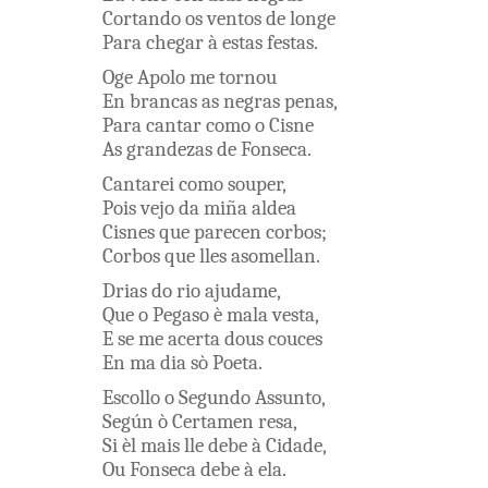
Cortando
os
ventos
de
longe
Para
chegar
à
estas
festas
.
Oge
Apolo
me
tornou
En
brancas
as
negras
penas
,
Para
cantar
como
o
Cisne
As
grandezas
de
Fonseca
.
Cantarei
como
souper
,
Pois
vejo
da
miña
aldea
Cisnes
que
parecen
corbos
;
Corbos
que
lles
asomellan
.
Drias
do
rio
ajudame
,
Que
o
Pegaso
è
mala
vesta
,
E
se
me
acerta
dous
couces
En
ma
dia
sò
Poeta
.
Escollo
o
Segundo
Assunto
,
Según
ò
Certamen
resa
,
Si
èl
mais
lle
debe
à
Cidade
,
Ou
Fonseca
debe
à
ela
.