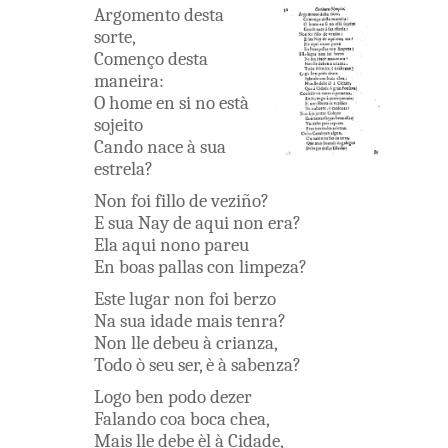
Argomento
desta
sorte
,
Començo
desta
maneira
:
O
home
en
si
no està
sojeito
Cando
nace
à
sua
estrela
?
Non
foi
fillo
de
veziño
?
E
sua
Nay
de
aqui
non
era
?
Ela
aqui
nono
pareu
En
boas
pallas
con
limpeza
?
Este
lugar
non
foi
berzo
Na
sua
idade
mais
tenra
?
Non
lle
debeu
à
crianza
,
Todo
ò
seu
ser
,
è
à
sabenza
?
Logo
ben
podo
dezer
Falando
coa
boca
chea
,
Mais
lle
debe
èl
à
Cidade
,