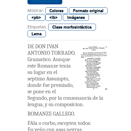
Normalización
Mostrar:
Colores
Formato original
<pb>
<lb>
Imágenes
Etiquetas:
Clase morfosintáctica
Lema
DE
DON
IVAN
ANTONIO
TORRADO
.
Gramatico
.
Aunque
este
Romanze
tenia
su
lugar
en
el
septimo
Assumpto
,
donde
fue
premiado
,
se
pone
en
el
Segundo
,
por
la
consonancia
de
la
lengua
,
y
su
composicion
.
ROMANZE
GALLEGO
.
FAla
o
corbo
,
escoyten
todos
:
Eu
veño
con
asas
negras