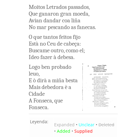
Moitos
Letrados
passados
,
Que
ganaron
gran
moeda
,
Avian
dandar
coa
liña
No
mar
pescando
as
fanecas
.
O
que
tantos
feitos
fijo
Està
no
Ceu
de
cabeça
:
Buscame
outro
,
como
el
;
Ideo
fazer
à
debesa
.
Logo
ben
probado
leuo
,
E
ò
dirà
a
miña
besta
Mais
debedora
è
a
Cidade
A
Fonseca
,
que
Fonseca
.
Leyenda:
Expanded
•
Unclear
•
Deleted
•
Added
•
Supplied