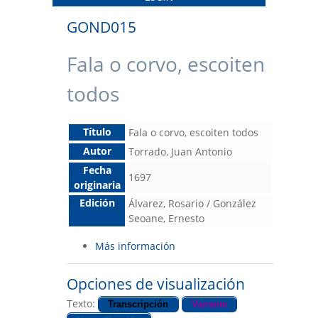
GOND015
Fala o corvo, escoiten
todos
Título
Fala o corvo, escoiten todos
Autor
Torrado, Juan Antonio
Fecha
1697
originaria
Edición
Álvarez, Rosario / González
Seoane, Ernesto
Más información
Opciones de visualización
Texto:
Transcripción
Variante