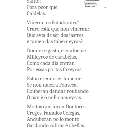
Santo
;
Fora
peor
,
que
Caldelas
.
Viñeran
os
Estudiantes
?
Craro
està
,
que
non
viñeran
:
Que
avia
de
ser
dos
jastres
,
e
tamen
das
taberneyras
?
Donde
se
gasta
,
è
conforme
Milleyros
de
carabelas
,
Como
cada
dia
entran
Por
essas
portas
faxeyras
.
Estou
crendo
certamente
,
Se
non
nacera
Fonseca
,
Couberan
dandar
roubando
O
pan
è
ò
millo
nas
eyras
.
Moitos
que
foron
Doutores
,
Cregos
,
Famulos
Colegas
,
Anduberan
po lo
monte
Gardando
cabras
è
obellas
.