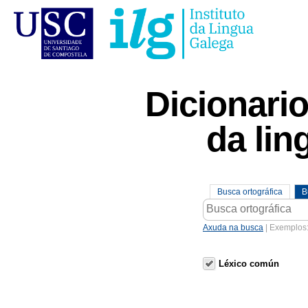
Dicionari
da lin
Busca ortográfica
B
Axuda na busca
| Exemplos
Léxico común