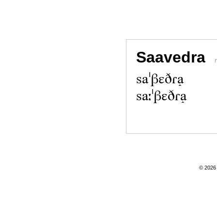
Saavedra
saˈβɛðɾa̝
saːˈβɛðɾa̝
© 2026 