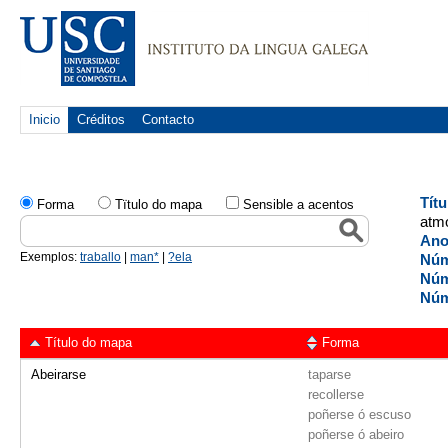
Inicio
Créditos
Contacto
Tít
Forma
Tïtulo do mapa
Sensible a acentos
atmo
Ano
Exemplos:
traballo
|
man*
|
?ela
Núm
Núm
Núm
Título do mapa
Forma
Abeirarse
taparse
recollerse
poñerse ó escuso
poñerse ó abeiro