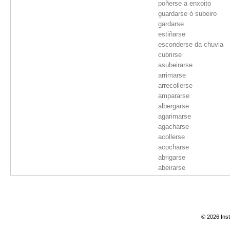
poñerse a enxoito
guardarse ó subeiro
gardarse
estiñarse
esconderse da chuvia
cubrirse
asubeirarse
arrimarse
arrecollerse
ampararse
albergarse
agarimarse
agacharse
acollerse
acocharse
abrigarse
abeirarse
Abril
Pascua
abril
Agora
ahora
© 2026 Inst
agora