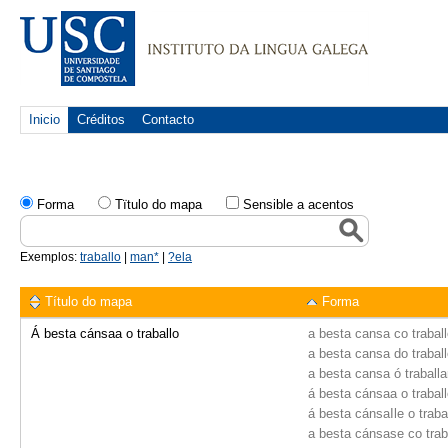
Inicio
Créditos
Contacto
Forma
Tïtulo do mapa
Sensible a acentos
Exemplos:
traballo
|
man*
|
?ela
Título do mapa
Forma
Á besta cánsaa o traballo
a besta cansa co trabal
a besta cansa do trabal
a besta cansa ó traballa
á besta cánsaa o trabal
á besta cánsaIle o traba
a besta cánsase co trab