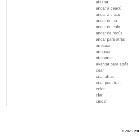
afastar
andar a ceacú
andar a ciacú
andar de cu
andar de culo
andar de recús
andar para atrás
arrecuar
arrousar
atrasarse
avantar para atrás
cear
cear atrás
cear para tras
celar
ciar
cincar
dar de cu
dar o ceacú
dar para atrais
dar para tras
© 2026 Inst
dar volta
entrar de