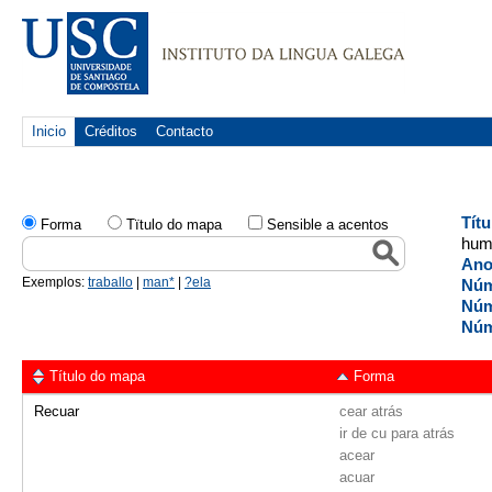
Inicio
Créditos
Contacto
Tít
Forma
Tïtulo do mapa
Sensible a acentos
hum
Ano
Exemplos:
traballo
|
man*
|
?ela
Núm
Núm
Núm
Título do mapa
Forma
Recuar
cear atrás
ir de cu para atrás
acear
acuar