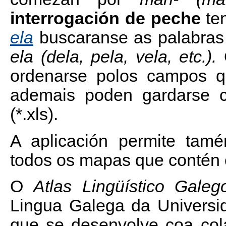
interrogación de peche
ten
ela
buscaranse as palabras 
ela (dela, pela, vela, etc.).
O
ordenarse polos campos q
ademais poden gardarse c
(*.xls).
A aplicación permite tamé
todos os mapas que contén 
O
Atlas Lingüístico Galeg
Lingua Galega da Universi
que se desenvolve coa co