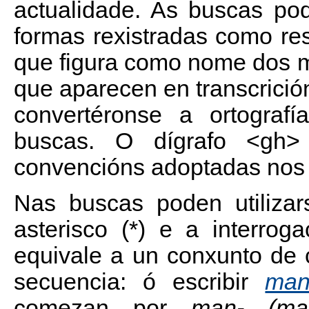
actualidade. As buscas po
formas rexistradas como re
que figura como nome dos 
que aparecen en transcrició
convertéronse a ortografí
buscas. O dígrafo <gh> 
convencións adoptadas nos 
Nas buscas poden utiliza
asterisco (*) e a interro
equivale a un conxunto de c
secuencia: ó escribir
man
comezan por
man- (ma