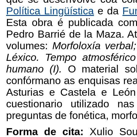
Política Lingüística
e da
Fu
Esta obra é publicada com
Pedro Barrié de la Maza. A
volumes:
Morfoloxía verbal
Léxico. Tempo atmosférico
humano (I).
O material so
confórmano as enquisas rea
Asturias e Castela e Leó
cuestionario utilizado na
preguntas de fonética, morfol
Forma de cita:
Xulio So