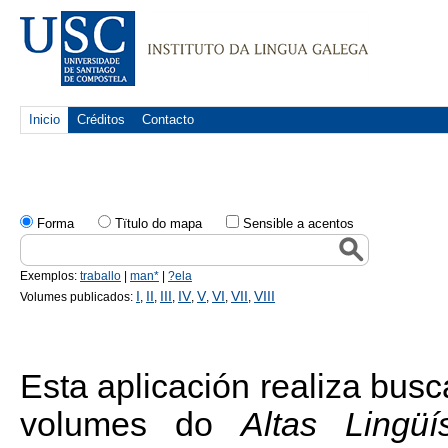
Inicio
Créditos
Contacto
Forma
Tïtulo do mapa
Sensible a acentos
Exemplos:
traballo
|
man*
|
?ela
I
II
III
IV
V
VI
VII
VIII
Volumes publicados:
,
,
,
,
,
,
,
Esta aplicación realiza bus
volumes do
Altas Lingüí