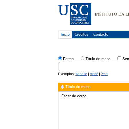
Inicio
Créditos
Contacto
Forma
Tïtulo do mapa
Sen
Exemplos:
traballo
|
man*
|
?ela
Título do mapa
Facer de corpo