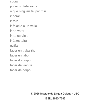
suciar
poñer un telegrama
o que ninguén fai por min
ir obrar
ir fóra
ir falarlle a un vello
ir ao váter
ir ao servicio
ir á xesteira
guiñar
facer un traballiño
facer un labor
facer do corpo
facer de vientre
facer de corpo
facer as miñas necesidades
211
face-lo traballo
face-las súas necesidades
face-las necesidades
© 2026 Instituto da Lingua Galega - USC
estercar
ISSN: 2660-7883
escribir unha carta
ensuciar
dar de vientre