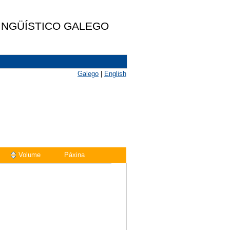
LINGÜÍSTICO GALEGO
Galego
|
English
Volume
Páxina