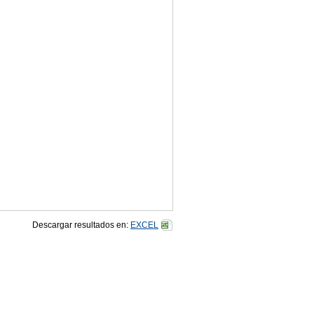
V
353
Descargar resultados en:
EXCEL