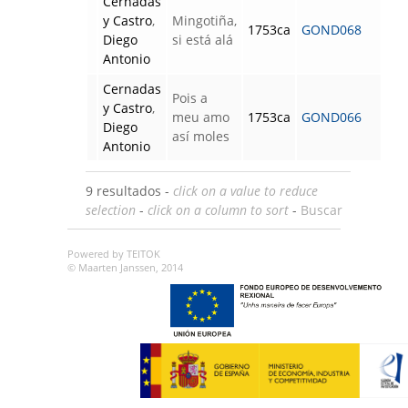
Cernadas
y Castro
,
Mingotiña,
1753ca
GOND068
Diego
si está alá
Antonio
Cernadas
Pois a
y Castro
,
meu amo
1753ca
GOND066
Diego
así moles
Antonio
9 resultados -
click on a value to reduce
selection
-
click on a column to sort
-
Buscar
Powered by TEITOK
© Maarten Janssen, 2014