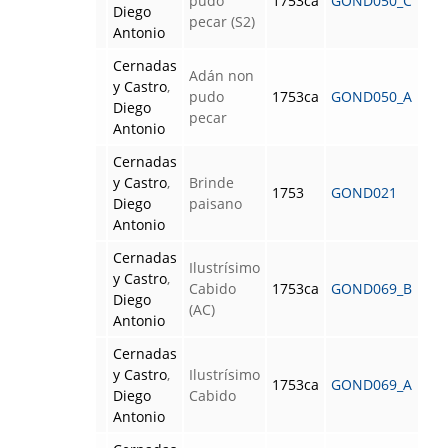
pudo
1753ca
GOND050_C
Diego
pecar (S2)
Antonio
Cernadas
Adán non
y Castro
,
pudo
1753ca
GOND050_A
Diego
pecar
Antonio
Cernadas
y Castro
,
Brinde
1753
GOND021
Diego
paisano
Antonio
Cernadas
Ilustrísimo
y Castro
,
Cabido
1753ca
GOND069_B
Diego
(AC)
Antonio
Cernadas
y Castro
,
Ilustrísimo
1753ca
GOND069_A
Diego
Cabido
Antonio