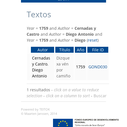
Textos
Year
=
1759
and
Author
=
Cernadas y
Castro
and
Author
=
Diego Antonio
and
Year
=
1759
and
Author
=
Diego
(
reset
)
Autor
Título
Año
File ID
Cernadas
Dizque
y Castro
,
xa vén
1759
GOND030
Diego
por
Antonio
camiño
1 resultados -
click on a value to reduce
selection
-
click on a column to sort
-
Buscar
Powered by TEITOK
© Maarten Janssen, 2014