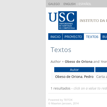
|
GALEGO
ENGLISH
| ESPAÑOL
INICIO
PROYECTO
TEXTOS
BU
Textos
Author
=
Obeso de Oriona
and
Yea
Autor
Obeso de Oriona
,
Pedro
Carta
1 resultados -
click on a value to red
Powered by TEITOK
© Maarten Janssen, 2014