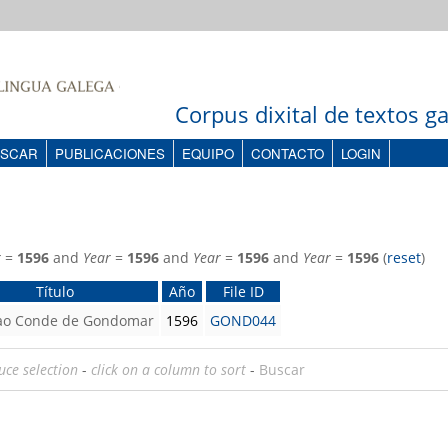
Corpus dixital de textos 
SCAR
PUBLICACIONES
EQUIPO
CONTACTO
LOGIN
r
=
1596
and
Year
=
1596
and
Year
=
1596
and
Year
=
1596
(
reset
)
Título
Año
File ID
 ao Conde de Gondomar
1596
GOND044
uce selection
-
click on a column to sort
-
Buscar