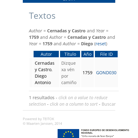
Textos
Author
=
Cernadas y Castro
and
Year
=
1759
and
Author
=
Cernadas y Castro
and
Year
=
1759
and
Author
=
Diego
(
reset
)
Autor
Título
Año
File ID
Cernadas
Dizque
y Castro
,
xa vén
1759
GOND030
Diego
por
Antonio
camiño
1 resultados -
click on a value to reduce
selection
-
click on a column to sort
-
Buscar
Powered by TEITOK
© Maarten Janssen, 2014