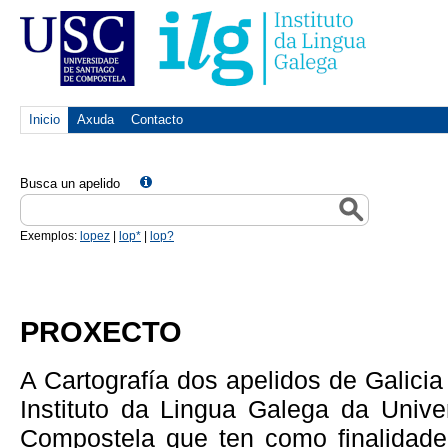
Inicio
Axuda
Contacto
Busca un apelido
Exemplos:
lopez
|
lop*
|
lop?
PROXECTO
A Cartografía dos apelidos de Galici
Instituto da Lingua Galega da Univ
Compostela que ten como finalidade 