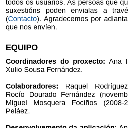
todos os usuarios. As persoas que qu
suxestións poden envialas a travé
(
Contacto
). Agradecemos por adianta
que nos envíen.
EQUIPO
Coordinadores do proxecto:
Ana Is
Xulio Sousa Fernández.
Colaboradores:
Raquel Rodríguez 
Rocío Dourado Fernández (novembr
Miguel Mosquera Fociños (2008-
Peláez.
Desenvolvemento da aplicación:
Ana