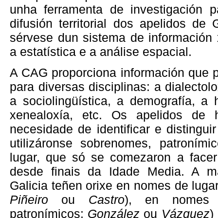
unha ferramenta de investigación 
difusión territorial dos apelidos de 
sérvese dun sistema de información
a estatística e a análise espacial.
A CAG proporciona información que po
para diversas disciplinas: a dialectolo
a sociolingüística, a demografía, a 
xenealoxía, etc. Os apelidos de h
necesidade de identificar e distingui
utilizáronse sobrenomes, patroními
lugar, que só se comezaron a facer 
desde finais da Idade Media. A ma
Galicia teñen orixe en nomes de luga
Piñeiro
ou
Castro
), en nomes 
patronímicos:
González
ou
Vázquez
)