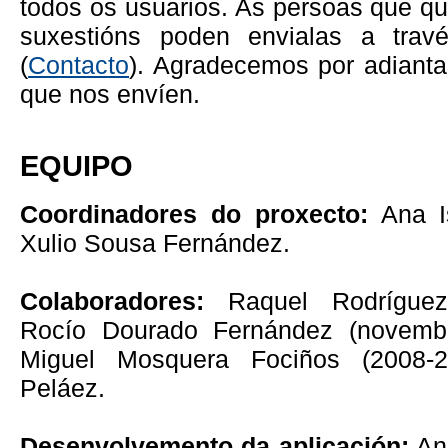
todos os usuarios. As persoas que qu
suxestións poden envialas a travé
(
Contacto
). Agradecemos por adianta
que nos envíen.
EQUIPO
Coordinadores do proxecto:
Ana Is
Xulio Sousa Fernández.
Colaboradores:
Raquel Rodríguez 
Rocío Dourado Fernández (novembr
Miguel Mosquera Fociños (2008-
Peláez.
Desenvolvemento da aplicación:
Ana