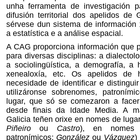
unha ferramenta de investigación 
difusión territorial dos apelidos de 
sérvese dun sistema de información
a estatística e a análise espacial.
A CAG proporciona información que po
para diversas disciplinas: a dialectolo
a sociolingüística, a demografía, a 
xenealoxía, etc. Os apelidos de h
necesidade de identificar e distingui
utilizáronse sobrenomes, patroními
lugar, que só se comezaron a facer 
desde finais da Idade Media. A ma
Galicia teñen orixe en nomes de luga
Piñeiro
ou
Castro
), en nomes 
patronímicos:
González
ou
Vázquez
)