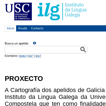
Inicio
Axuda
Contacto
Busca un apelido
Exemplos:
lopez
|
lop*
|
lop?
PROXECTO
A Cartografía dos apelidos de Galici
Instituto da Lingua Galega da Univ
Compostela que ten como finalidade 